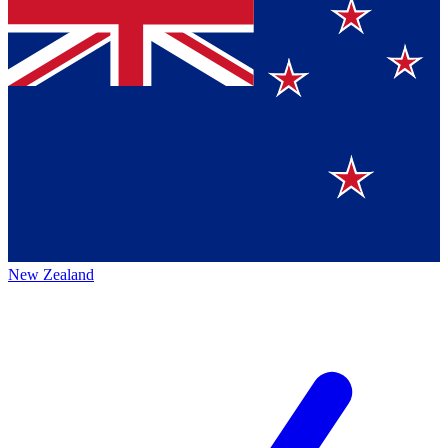
New Zealand