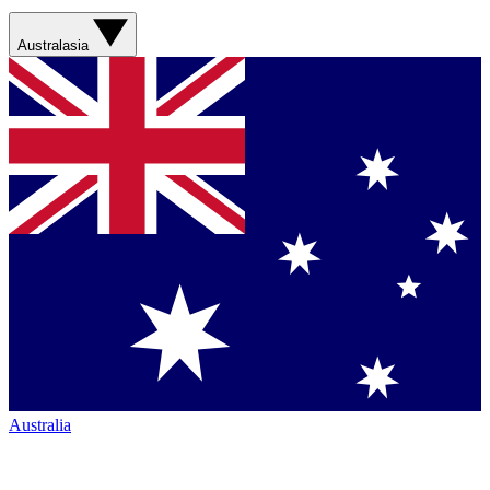
Australasia
Australia