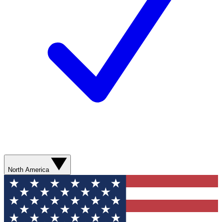
North America