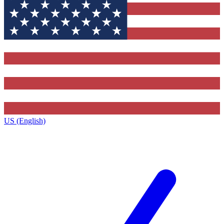
US (English)