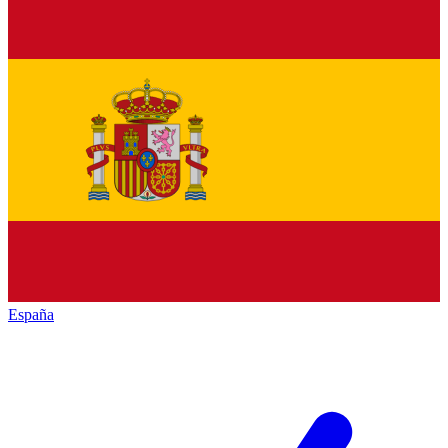
España