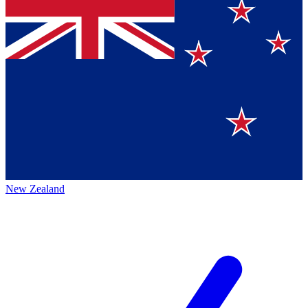
New Zealand