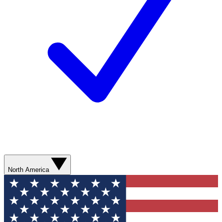
North America