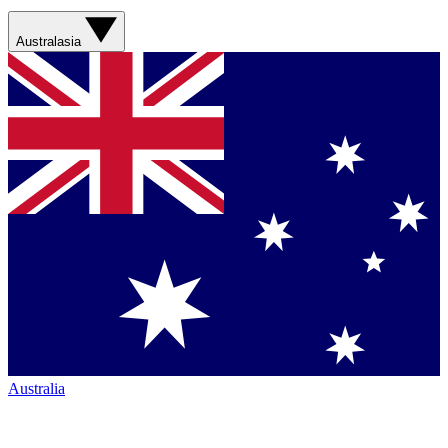
Australasia
Australia