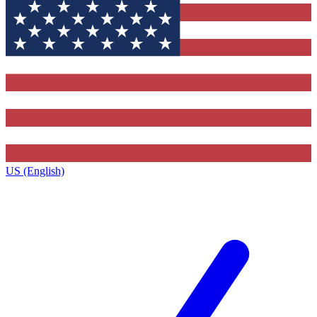
US (English)