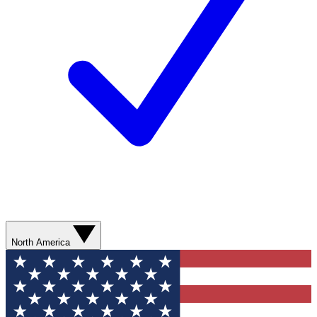
North America