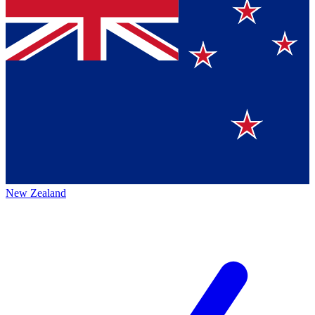
New Zealand