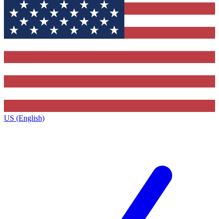
US (English)