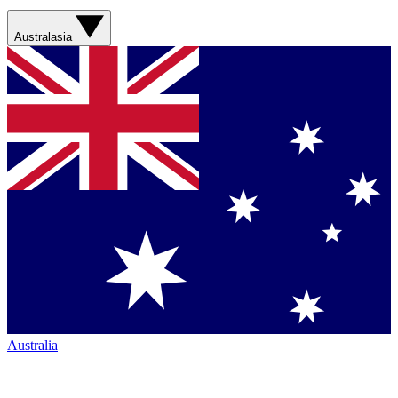
Australasia
Australia