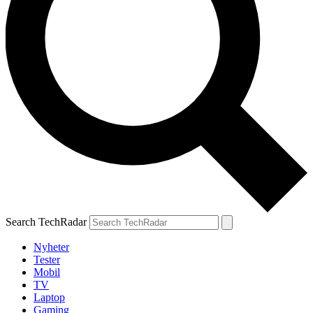
Search TechRadar
Nyheter
Tester
Mobil
TV
Laptop
Gaming