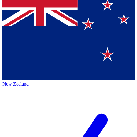
New Zealand