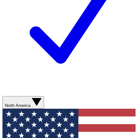
North America