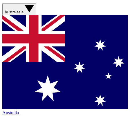
Australasia
Australia