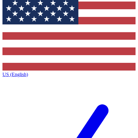
US (English)