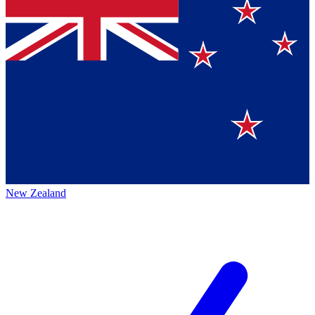
New Zealand