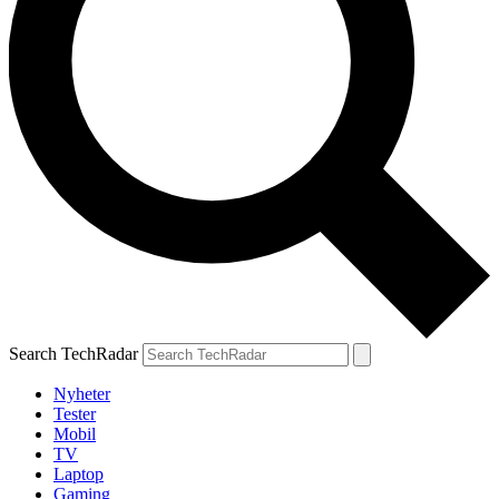
Search TechRadar
Nyheter
Tester
Mobil
TV
Laptop
Gaming