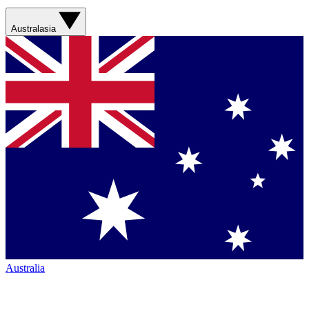
Australasia
Australia