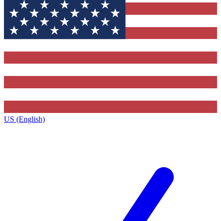
US (English)