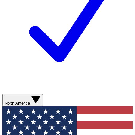
North America