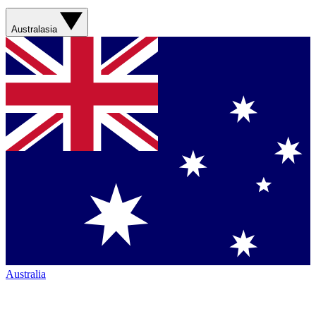
Australasia
Australia