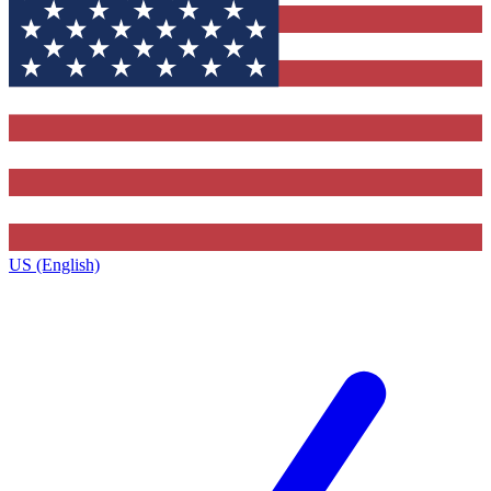
US (English)