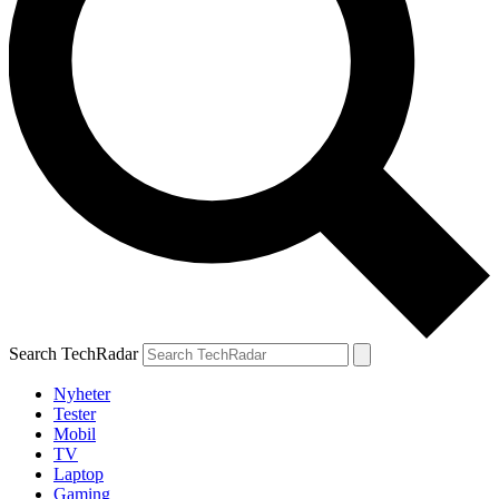
Search TechRadar
Nyheter
Tester
Mobil
TV
Laptop
Gaming