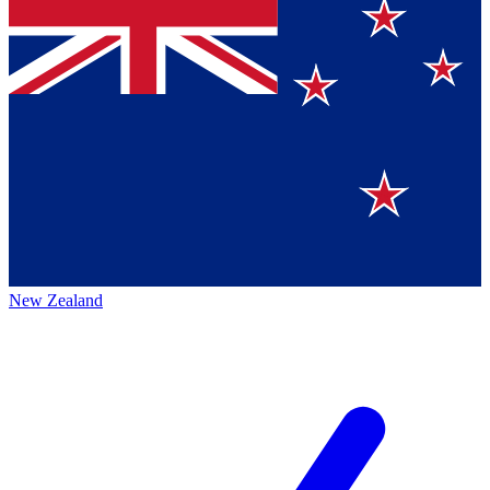
New Zealand