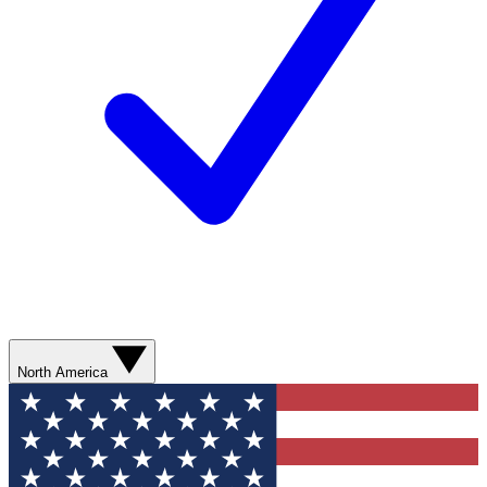
North America