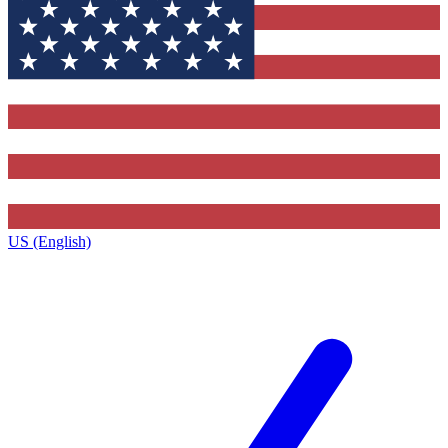
US (English)