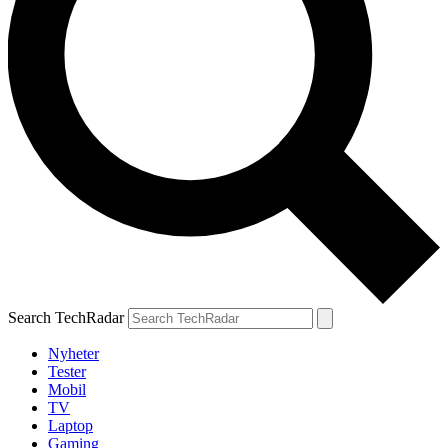
Search TechRadar
Nyheter
Tester
Mobil
TV
Laptop
Gaming