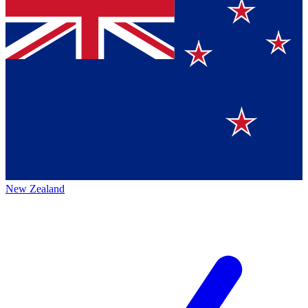
New Zealand