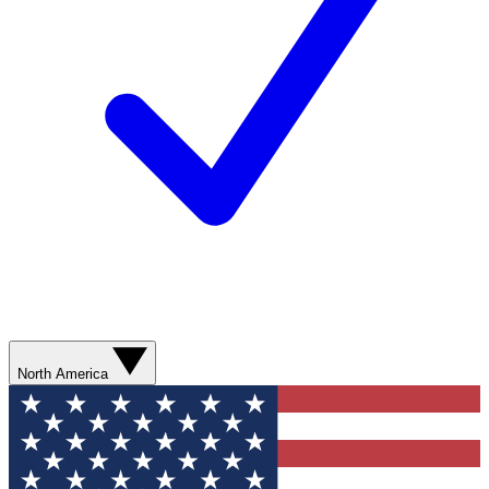
North America