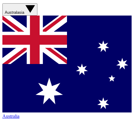
Australasia
Australia