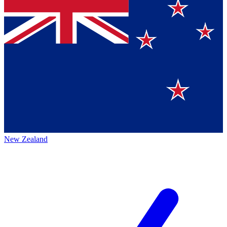
New Zealand