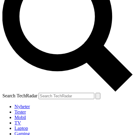
Search TechRadar
Nyheter
Tester
Mobil
TV
Laptop
Gaming