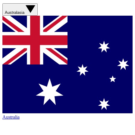
Australasia
Australia