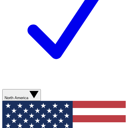
North America