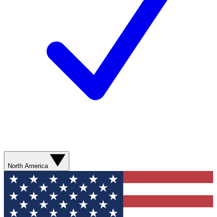
North America