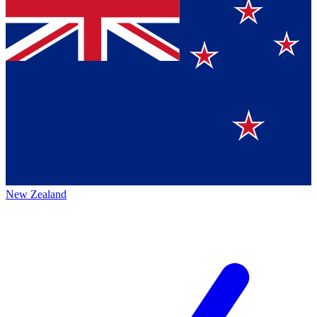
New Zealand