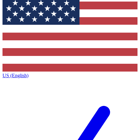
US (English)