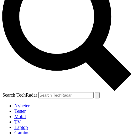
Search TechRadar
Nyheter
Tester
Mobil
TV
Laptop
Gaming