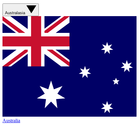
Australasia
Australia