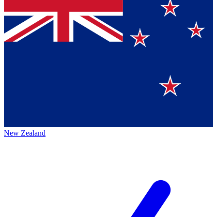
New Zealand