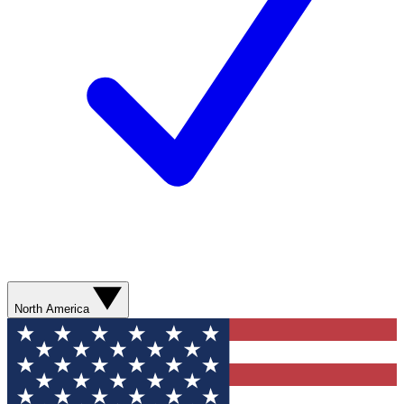
North America