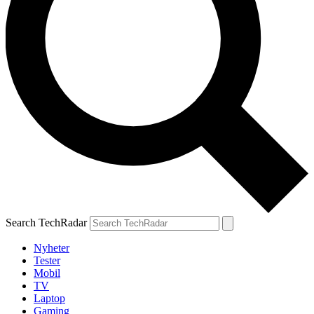
Search TechRadar
Nyheter
Tester
Mobil
TV
Laptop
Gaming