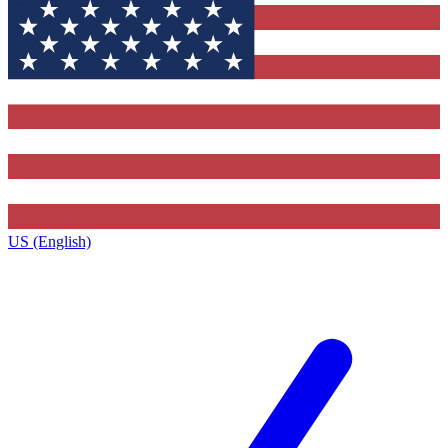
US (English)