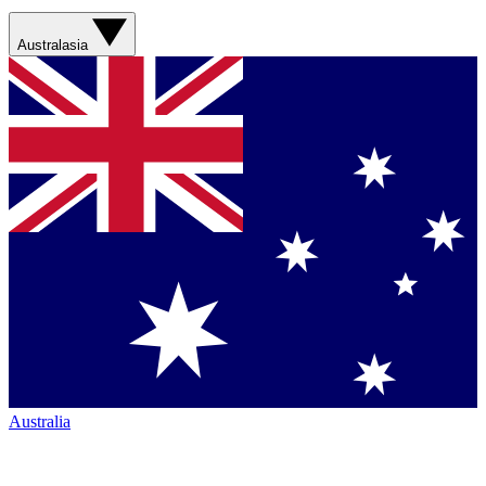
Australasia
Australia