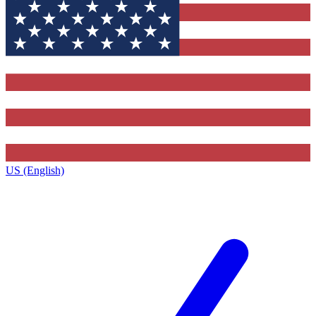
US (English)