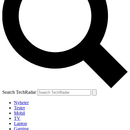
Search TechRadar
Nyheter
Tester
Mobil
TV
Laptop
Gaming