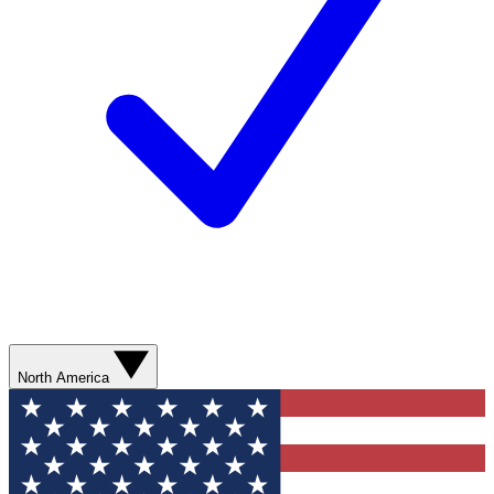
North America