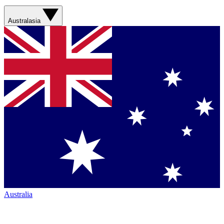
Australasia
Australia