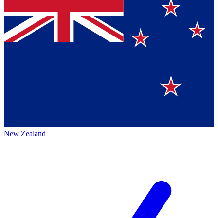
New Zealand