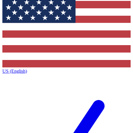
US (English)