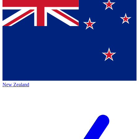
New Zealand