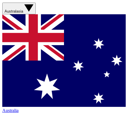
Australasia
Australia