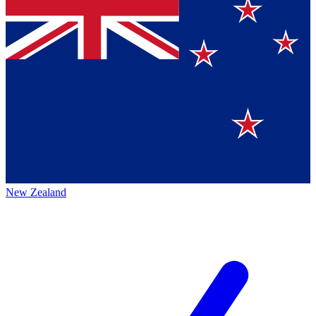
New Zealand