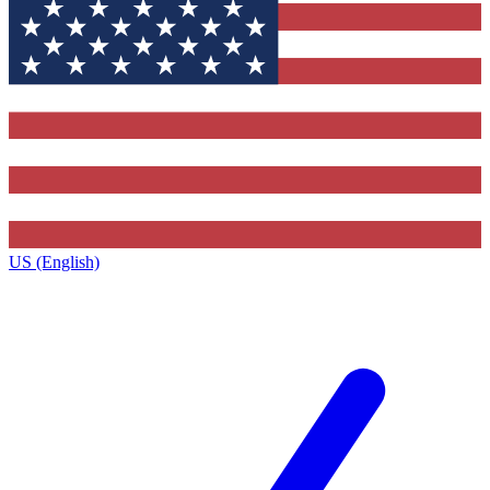
US (English)