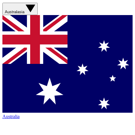
Australasia
Australia