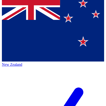
New Zealand