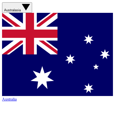
Australasia
Australia