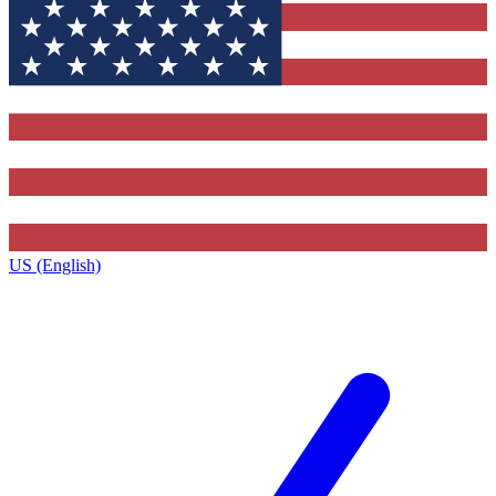
US (English)