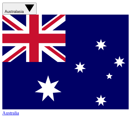
Australasia
Australia