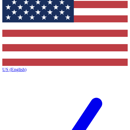
US (English)