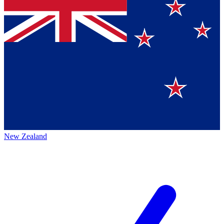
New Zealand