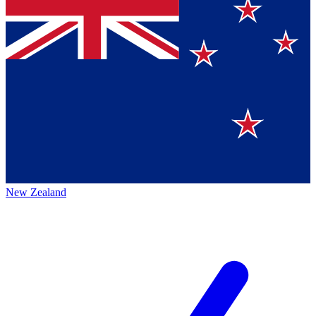
New Zealand