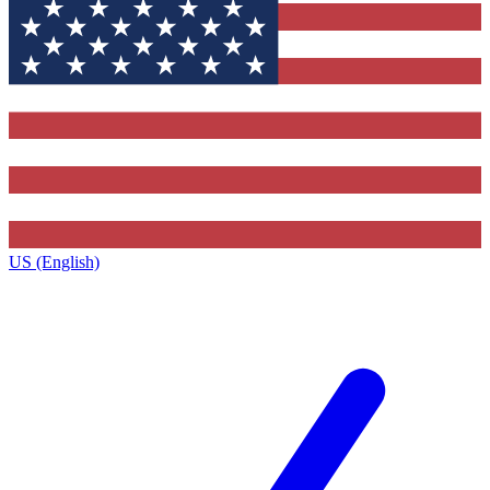
US (English)