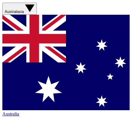
Australasia
Australia