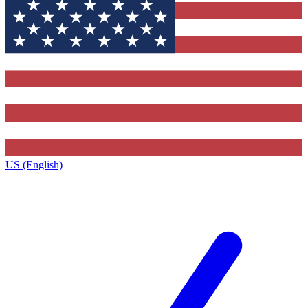
US (English)