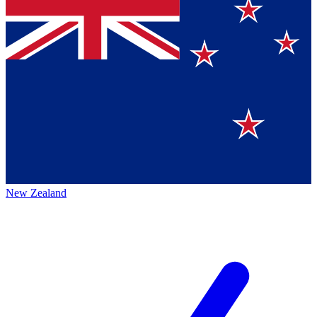
New Zealand