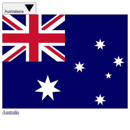
Australasia
Australia