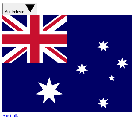
Australasia
Australia