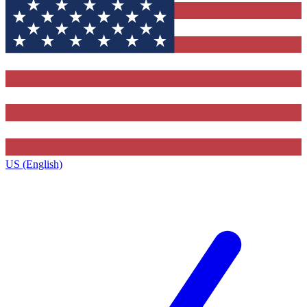
US (English)