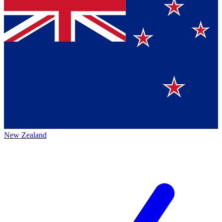
New Zealand