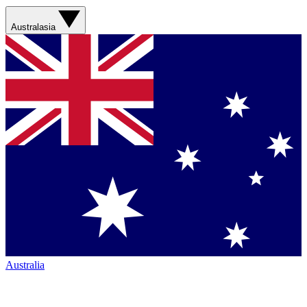
Australasia
Australia