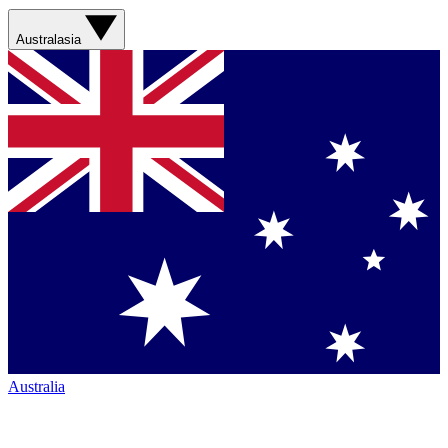
Australasia
Australia