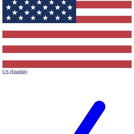
US (English)