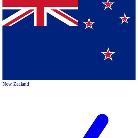
New Zealand