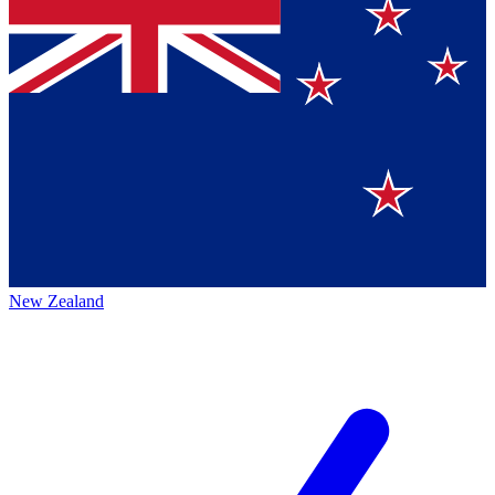
New Zealand