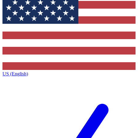
US (English)