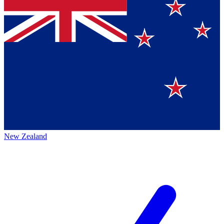
New Zealand