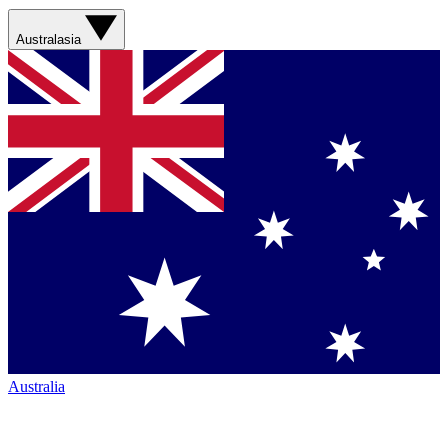
Australasia
Australia