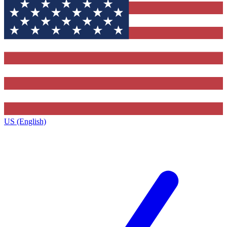
US (English)