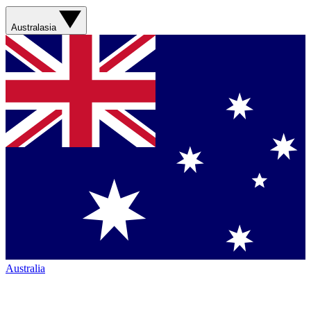
Australasia
Australia