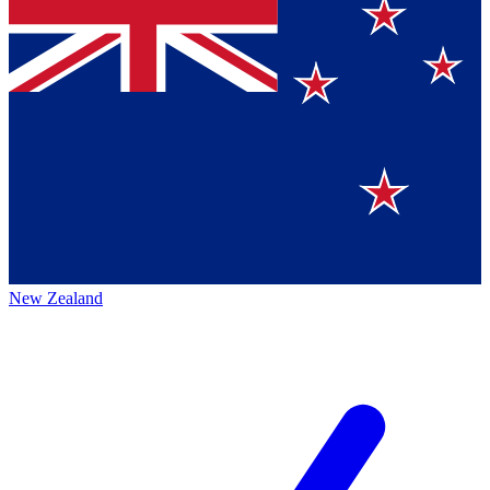
New Zealand