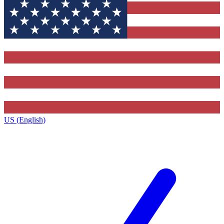
US (English)