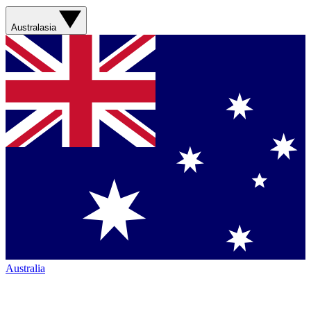
Australasia
Australia