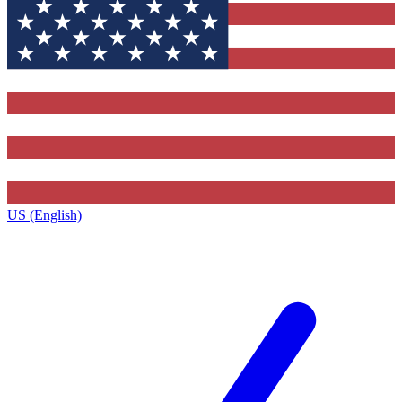
US (English)