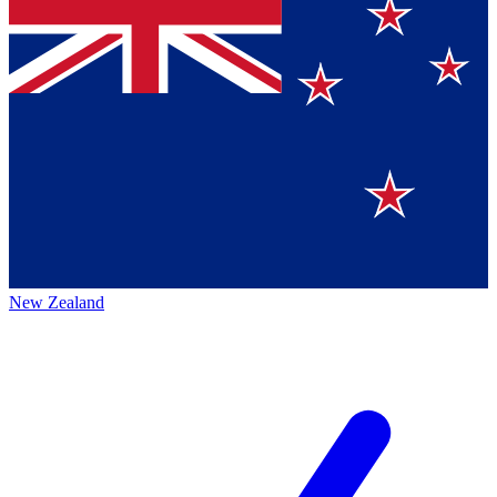
New Zealand