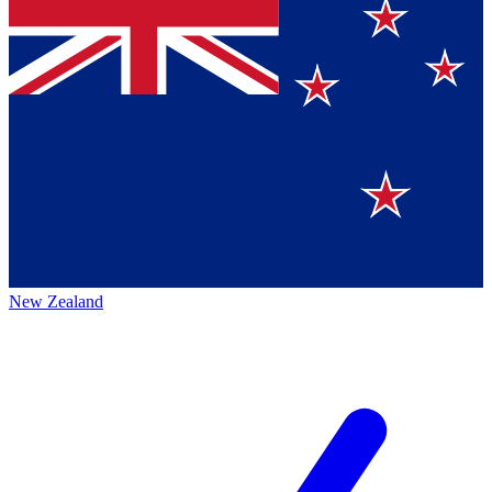
New Zealand