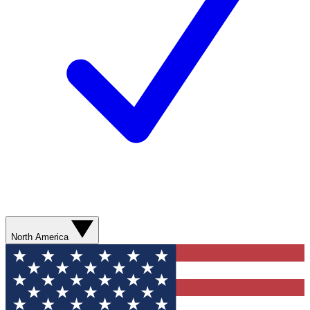
North America