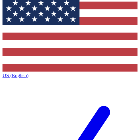
US (English)