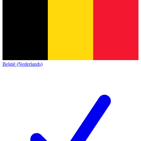
België (Nederlands)