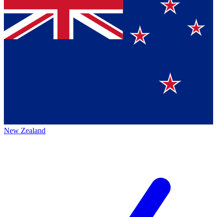
New Zealand