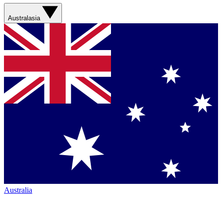
Australasia
Australia