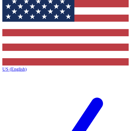
US (English)