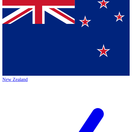
New Zealand