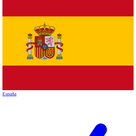
España