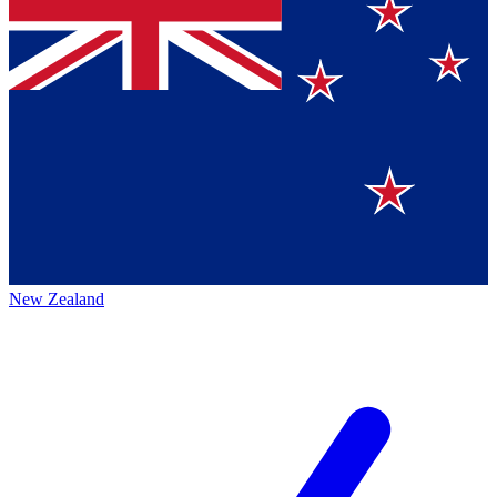
New Zealand