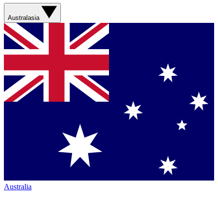
Australasia
Australia