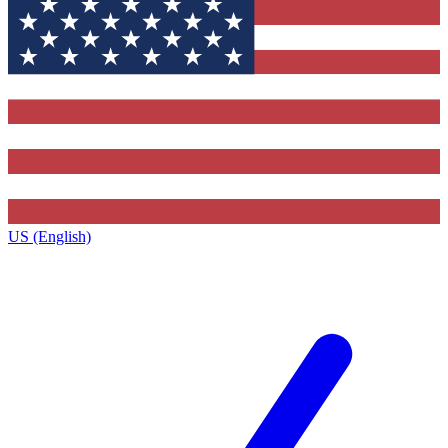
US (English)