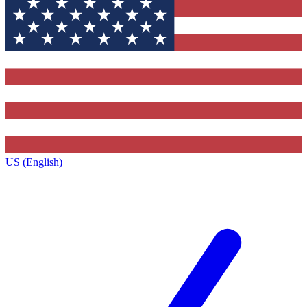
US (English)