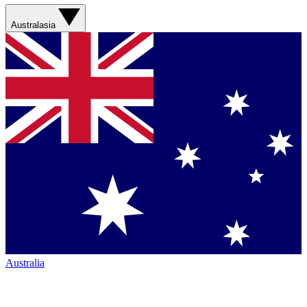
Australasia
Australia