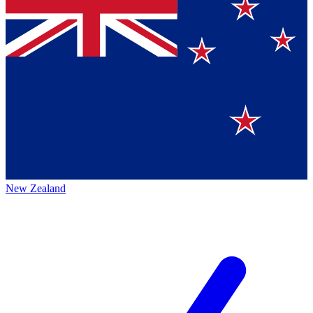
New Zealand