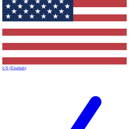
US (English)