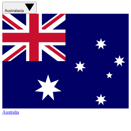
Australasia
Australia