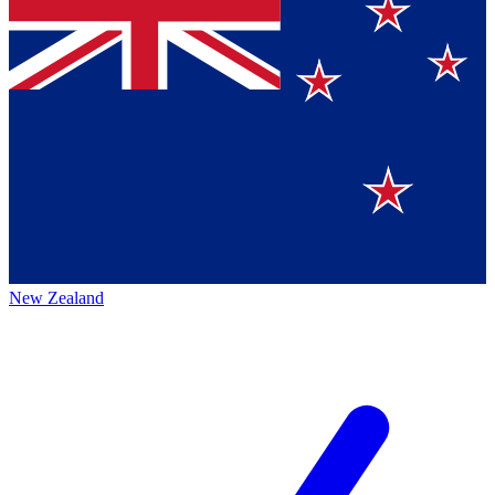
New Zealand