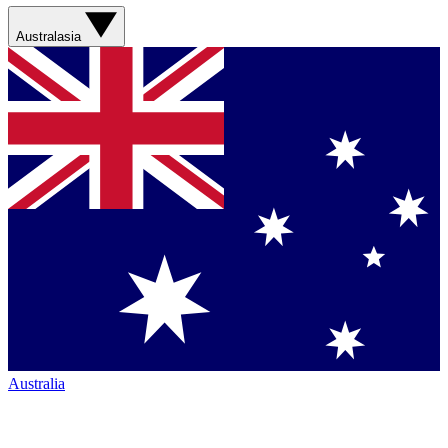
Australasia
Australia