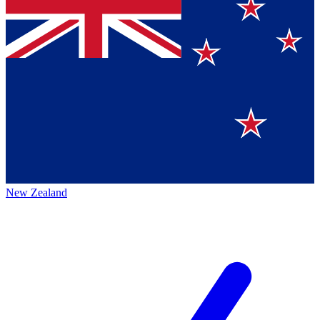
New Zealand