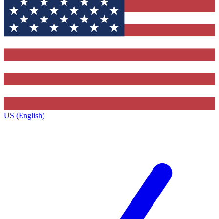
US (English)