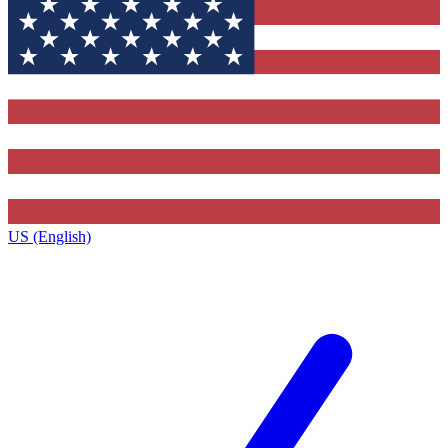
US (English)