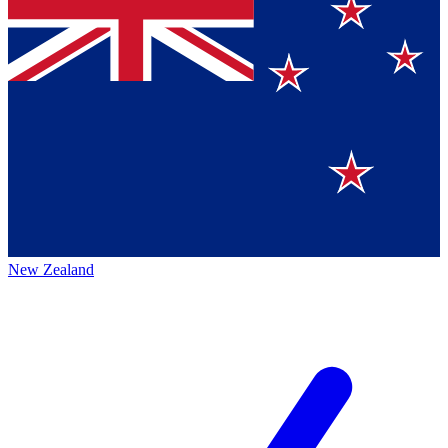
New Zealand