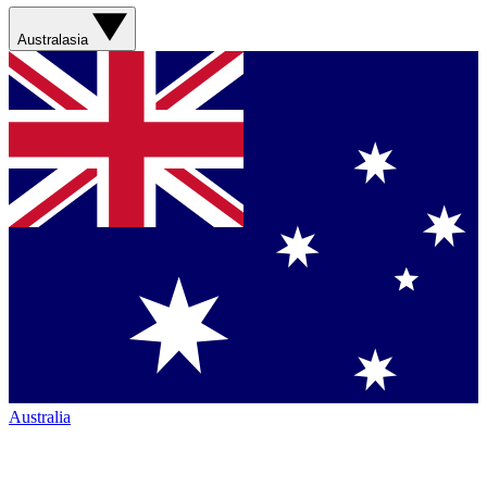
Australasia
Australia