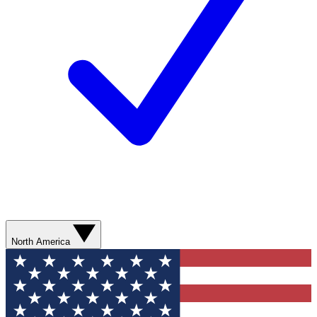
North America