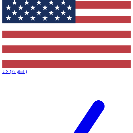
US (English)