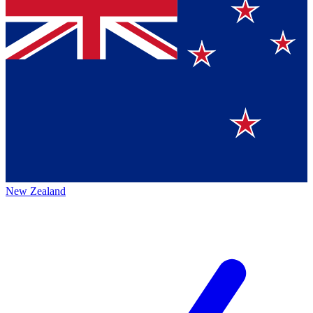
New Zealand