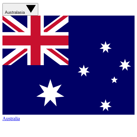
Australasia
Australia