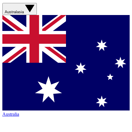
Australasia
Australia