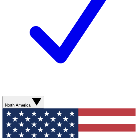
North America