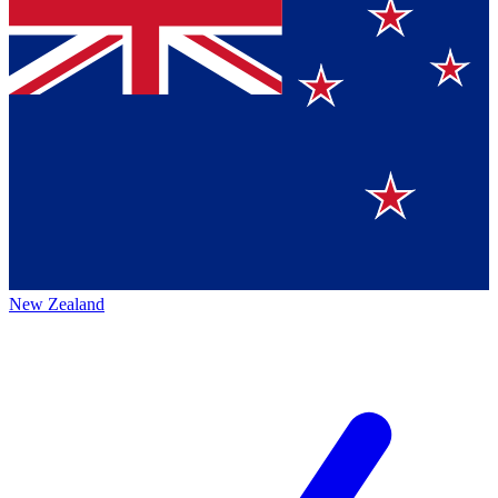
New Zealand