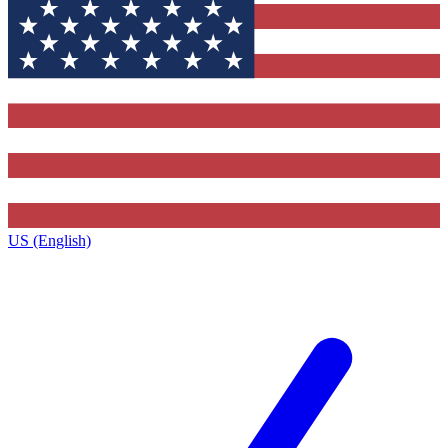
US (English)