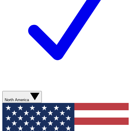
North America