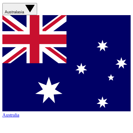
Australasia
Australia