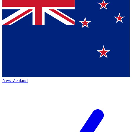
New Zealand