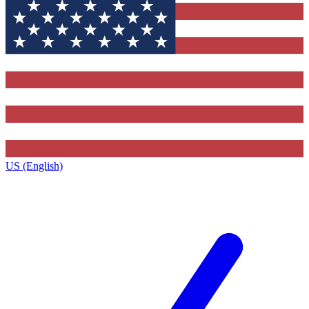
US (English)