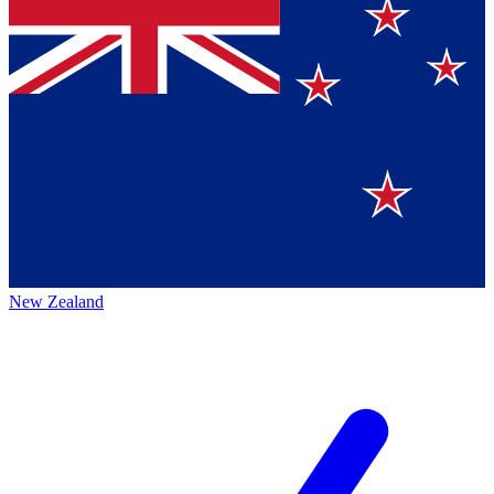
New Zealand