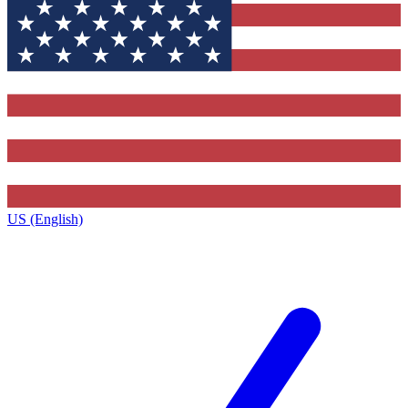
US (English)