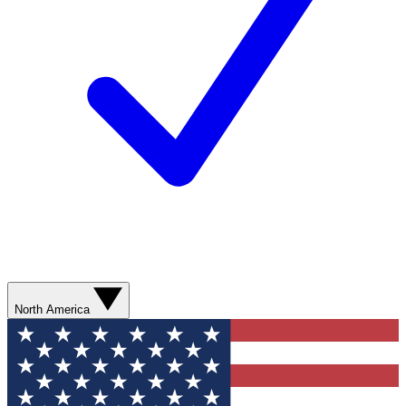
North America