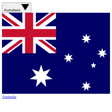
Australasia
Australia