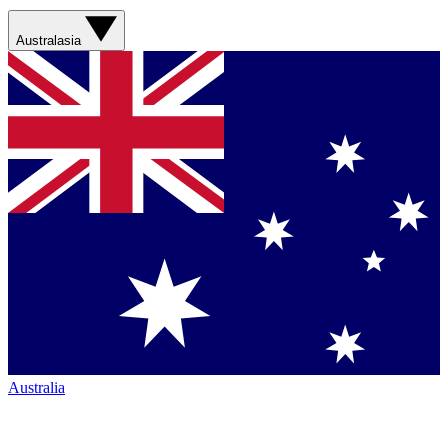
Australasia
Australia