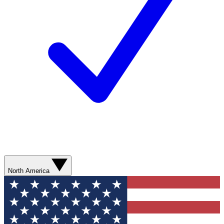
North America