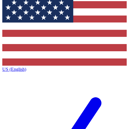
US (English)