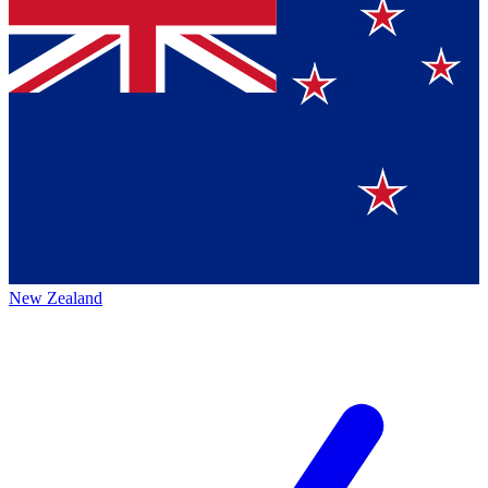
New Zealand