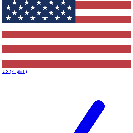
US (English)