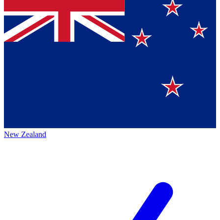
New Zealand