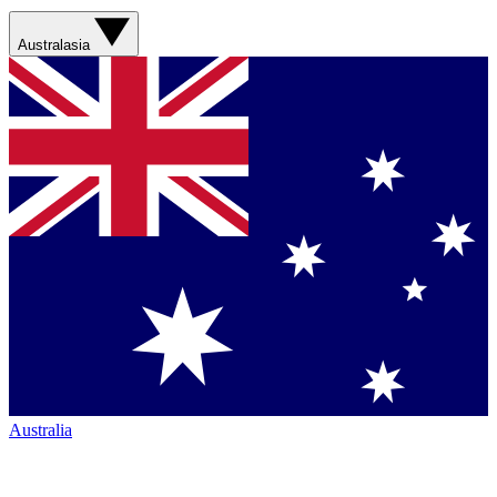
Australasia
Australia