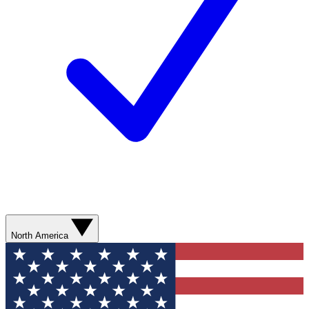
North America