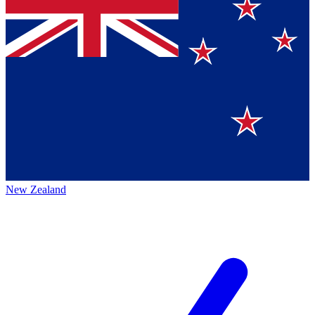
New Zealand