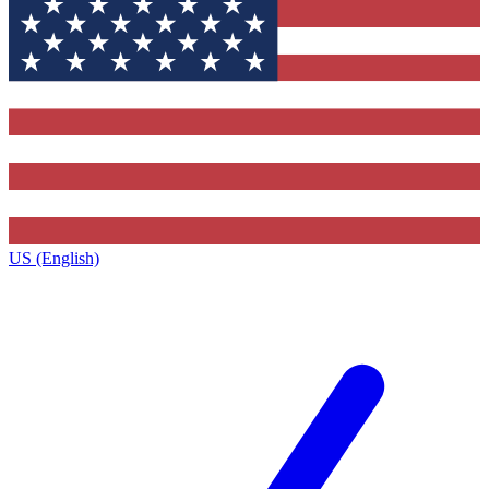
US (English)