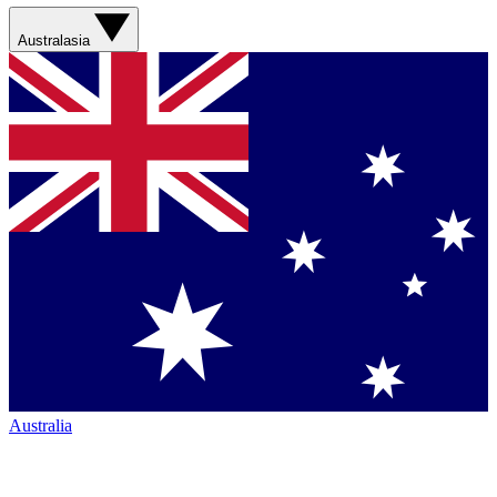
Australasia
Australia