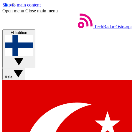
Skip to main content
Open menu
Close main menu
TechRadar
Osto-opp
FI Edition
Asia