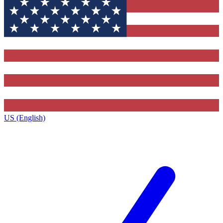
US (English)