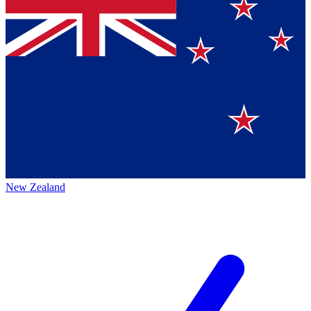
New Zealand