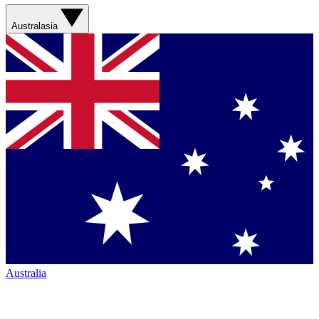
Australasia
Australia