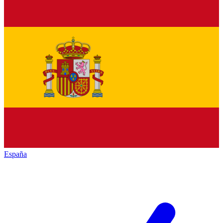
España