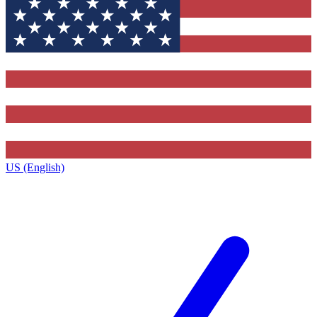
US (English)