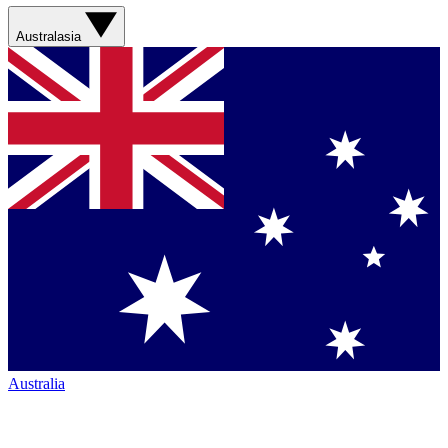
Australasia
Australia