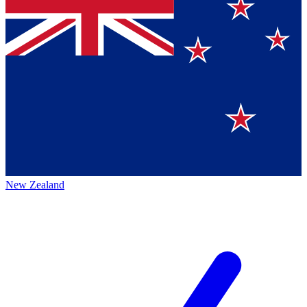
New Zealand