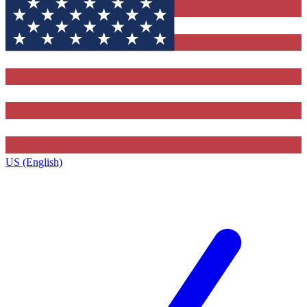
US (English)