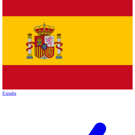
España