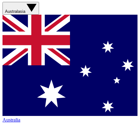
Australasia
Australia