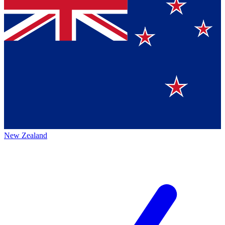
New Zealand