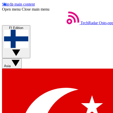
Skip to main content
Open menu
Close main menu
TechRadar
Osto-opp
FI Edition
Asia