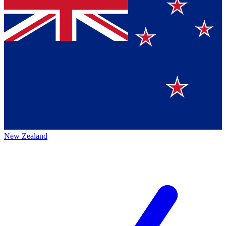
New Zealand