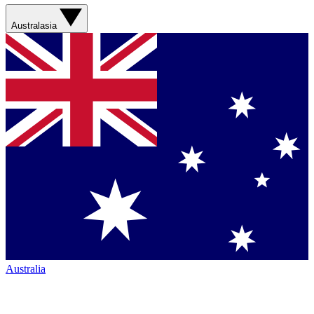
Australasia
Australia