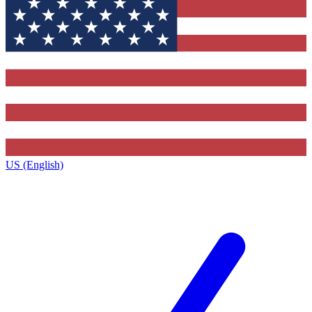
US (English)