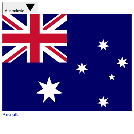
Australasia
Australia