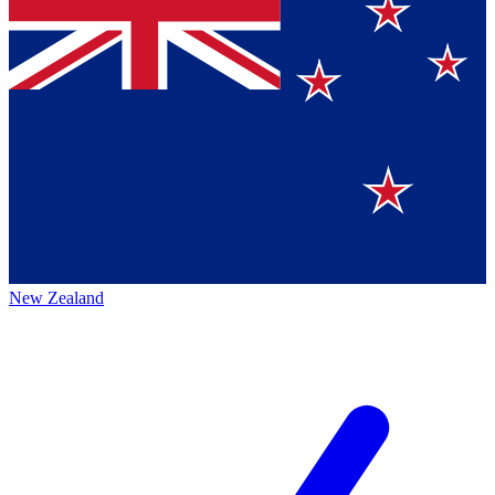
New Zealand