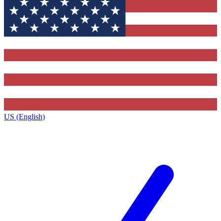
US (English)