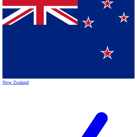
New Zealand