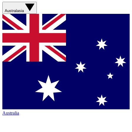
Australasia
Australia