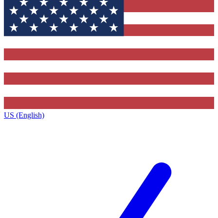
US (English)