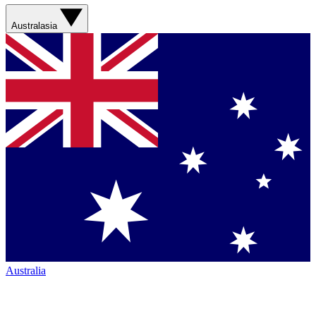
Australasia
Australia