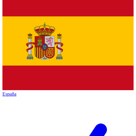
España