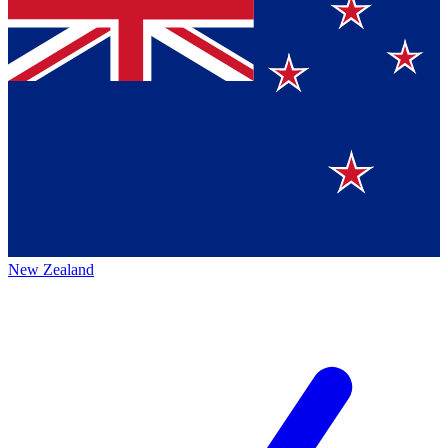
New Zealand