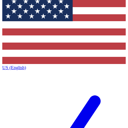
US (English)