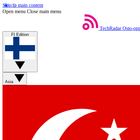
Skip to main content
Open menu
Close main menu
TechRadar
Osto-opp
FI Edition
Asia