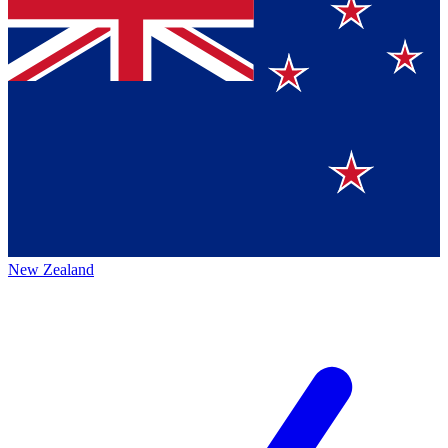
New Zealand