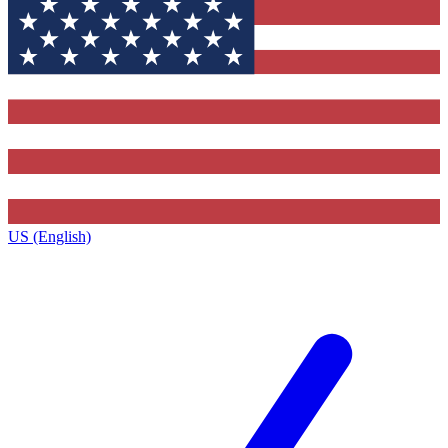
US (English)