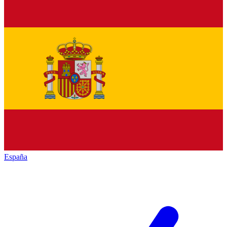
España