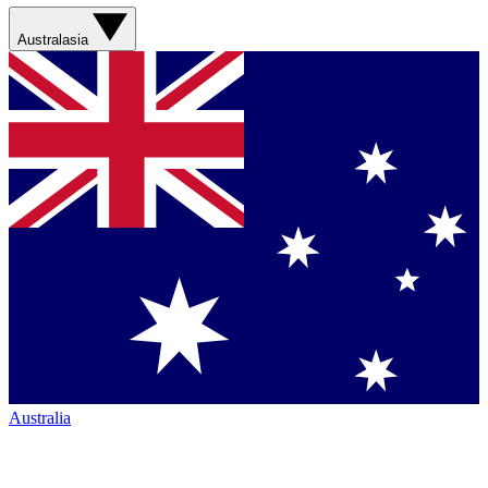
Australasia
Australia